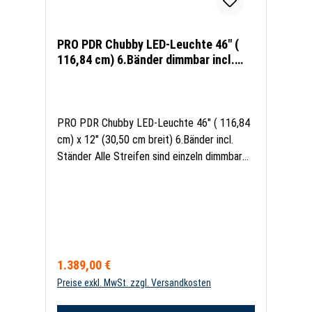
PRO PDR Chubby LED-Leuchte 46" (
116,84 cm) 6.Bänder dimmbar incl.
Ständer mit festem Arm
PRO PDR Chubby LED-Leuchte 46" ( 116,84
cm) x 12" (30,50 cm breit) 6.Bänder incl.
Ständer Alle Streifen sind einzeln dimmbar
und können ein- und ausgeschaltet werden.
Das innovative Design der Chubby LED
Leuchte mit hochwertigen LED -Bändern
zeichnen diese LED Leuchte aus 6 LED
Bänder 3 x Warmlicht und 3 x Kaltlicht
Chubby LED Leuchten sind äußerst
Regulärer Preis:
1.389,00 €
energieeffizient ohne Einbußen bei Helligkeit
Preise exkl. MwSt. zzgl. Versandkosten
Einfachste Installation und
benutzerfreundlich Das LS-3FH PRO PDR