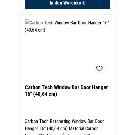
In den Warenkorb
Stativ ist die ultimative Lösung für alle PDR
Profis, es gewährleistet maximale Stabilität
und Langlebigkeit. Die PRO PDR Leuchte
verfügt über ein eigenes Montagesystem.
Bitte beachten: Auf der Rückseite der
Lampe befindes sich keine!! Montagekugel.
Die Magnethalterung oder
Standardlampenhalterung gehört nicht zum
Lieferumfang. Diese müßen separat
erworben werden.
Carbon Tech Window Bar Door Hanger
16" (40,64 cm)
Carbon Tech Ratcheting Window Bar Door
Hanger 16" (40,64 cm) Material Carbon