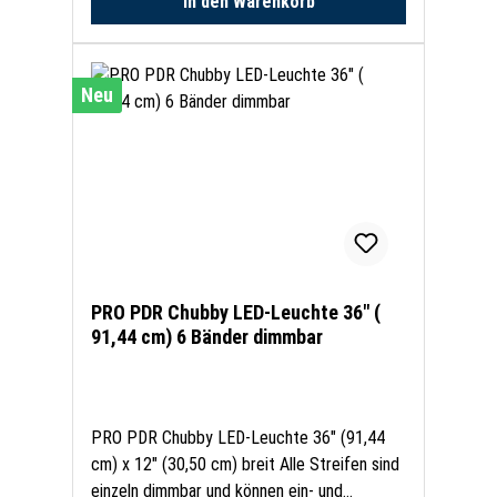
In den Warenkorb
Bereichen gebaut und arbeitet sich präzise
durch enge Räume. Dieser
Leichtbautechniker wurde ausschließlich für
kompakte Nabensysteme entwickelt und
Neu
wird für die präzise Dellentfernung bei
Anwendungen mit kleinem Durchmesser
unverzichtbar. WICHTIGER Hinweis: Dieser
kompakte Griff ist NUR mit kompakten
Nabensystemen kompatibel und passt nicht
zu Mikronaben anderer Hersteller!!!
PRO PDR Chubby LED-Leuchte 36" (
91,44 cm) 6 Bänder dimmbar
PRO PDR Chubby LED-Leuchte 36" (91,44
cm) x 12" (30,50 cm) breit Alle Streifen sind
einzeln dimmbar und können ein- und