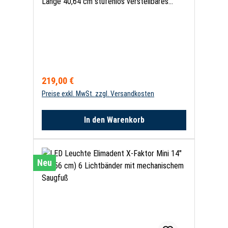
Länge 40,64 cm stufenlos verstellbares
Ratschensystem für Türen 1 Gurtsatz für Tür
Regulärer Preis:
219,00 €
Preise exkl. MwSt. zzgl. Versandkosten
In den Warenkorb
Neu