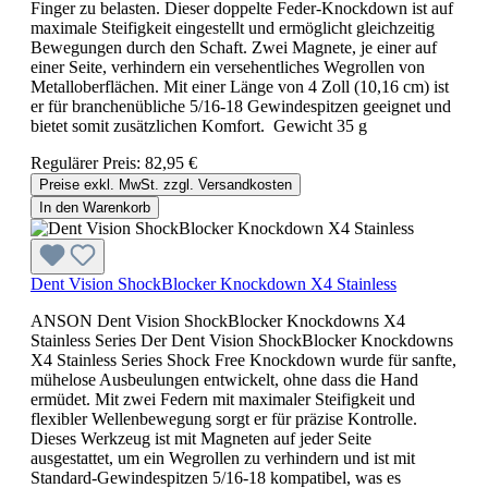
Finger zu belasten. Dieser doppelte Feder-Knockdown ist auf
maximale Steifigkeit eingestellt und ermöglicht gleichzeitig
Bewegungen durch den Schaft. Zwei Magnete, je einer auf
einer Seite, verhindern ein versehentliches Wegrollen von
Metalloberflächen. Mit einer Länge von 4 Zoll (10,16 cm) ist
er für branchenübliche 5/16-18 Gewindespitzen geeignet und
bietet somit zusätzlichen Komfort. Gewicht 35 g
Regulärer Preis:
82,95 €
Preise exkl. MwSt. zzgl. Versandkosten
In den Warenkorb
Dent Vision ShockBlocker Knockdown X4 Stainless
ANSON Dent Vision ShockBlocker Knockdowns X4
Stainless Series Der Dent Vision ShockBlocker Knockdowns
X4 Stainless Series Shock Free Knockdown wurde für sanfte,
mühelose Ausbeulungen entwickelt, ohne dass die Hand
ermüdet. Mit zwei Federn mit maximaler Steifigkeit und
flexibler Wellenbewegung sorgt er für präzise Kontrolle.
Dieses Werkzeug ist mit Magneten auf jeder Seite
ausgestattet, um ein Wegrollen zu verhindern und ist mit
Standard-Gewindespitzen 5/16-18 kompatibel, was es