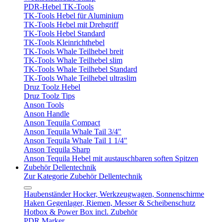
PDR-Hebel TK-Tools
TK-Tools Hebel für Aluminium
TK-Tools Hebel mit Drehgriff
TK-Tools Hebel Standard
TK-Tools Kleinrichthebel
TK-Tools Whale Teilhebel breit
TK-Tools Whale Teilhebel slim
TK-Tools Whale Teilhebel Standard
TK-Tools Whale Teilhebel ultraslim
Druz Toolz Hebel
Druz Toolz Tips
Anson Tools
Anson Handle
Anson Tequila Compact
Anson Tequila Whale Tail 3/4"
Anson Tequila Whale Tail 1 1/4"
Anson Tequila Sharp
Anson Tequila Hebel mit austauschbaren soften Spitzen
Zubehör Dellentechnik
Zur Kategorie Zubehör Dellentechnik
Haubenständer Hocker, Werkzeugwagen, Sonnenschirme
Haken Gegenlager, Riemen, Messer & Scheibenschutz
Hotbox & Power Box incl. Zubehör
PDR Marker