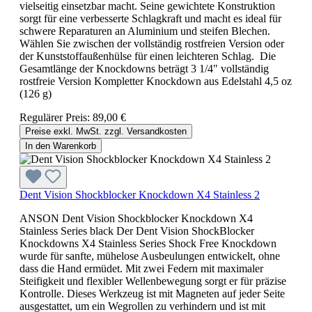
vielseitig einsetzbar macht. Seine gewichtete Konstruktion
sorgt für eine verbesserte Schlagkraft und macht es ideal für
schwere Reparaturen an Aluminium und steifen Blechen.
Wählen Sie zwischen der vollständig rostfreien Version oder
der Kunststoffaußenhülse für einen leichteren Schlag. Die
Gesamtlänge der Knockdowns beträgt 3 1/4" vollständig
rostfreie Version Kompletter Knockdown aus Edelstahl 4,5 oz
(126 g)
Regulärer Preis:
89,00 €
Preise exkl. MwSt. zzgl. Versandkosten
In den Warenkorb
Dent Vision Shockblocker Knockdown X4 Stainless 2
ANSON Dent Vision Shockblocker Knockdown X4
Stainless Series black Der Dent Vision ShockBlocker
Knockdowns X4 Stainless Series Shock Free Knockdown
wurde für sanfte, mühelose Ausbeulungen entwickelt, ohne
dass die Hand ermüdet. Mit zwei Federn mit maximaler
Steifigkeit und flexibler Wellenbewegung sorgt er für präzise
Kontrolle. Dieses Werkzeug ist mit Magneten auf jeder Seite
ausgestattet, um ein Wegrollen zu verhindern und ist mit