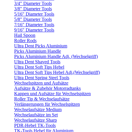
3/4" Diameter Tools
3/8" Diameter Tools
5/16" Diameter Tools
5/8" Diameter Tools
7/16" Diameter Tools
9/16" Diameter Tools
Hail Spoon
Roller Rods
Ultra Dent Picks Aluminium
Picks Aluminium Handle
Picks Aluminium Handle Adj. (Wechselgriff)
Ultra Dent Shaved Tools
Ultra Dent Soft Tips Hebel
Ultra Dent Soft Tips Hebel Adj.(Wechselgriff)
Ultra Dent Spring Steel Tools
Wechselspitzen und Aufsätze
Aufsätze & Zubehör Motorradtanks
Kappen und Aufsätze für Wechselspitzen
Roller Tip & Wechselaufsätze
Verlängerungen für Wechselspitzen
Wechselaufsätze Medium
Wechselaufsätze im Set
Wechselaufsätze Sharp
PDR-Hebel TK-Tools
TK-Tools Hebel für Aluminium