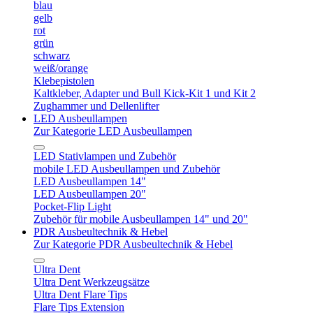
blau
gelb
rot
grün
schwarz
weiß/orange
Klebepistolen
Kaltkleber, Adapter und Bull Kick-Kit 1 und Kit 2
Zughammer und Dellenlifter
LED Ausbeullampen
Zur Kategorie LED Ausbeullampen
LED Stativlampen und Zubehör
mobile LED Ausbeullampen und Zubehör
LED Ausbeullampen 14"
LED Ausbeullampen 20"
Pocket-Flip Light
Zubehör für mobile Ausbeullampen 14" und 20"
PDR Ausbeultechnik & Hebel
Zur Kategorie PDR Ausbeultechnik & Hebel
Ultra Dent
Ultra Dent Werkzeugsätze
Ultra Dent Flare Tips
Flare Tips Extension