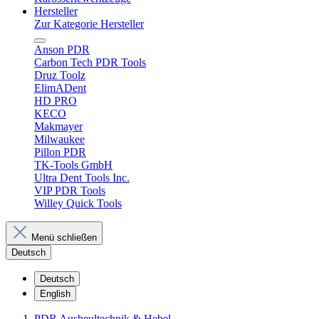
Hersteller
Zur Kategorie Hersteller
Anson PDR
Carbon Tech PDR Tools
Druz Toolz
ElimADent
HD PRO
KECO
Makmayer
Milwaukee
Pillon PDR
TK-Tools GmbH
Ultra Dent Tools Inc.
VIP PDR Tools
Willey Quick Tools
Menü schließen
Deutsch
Deutsch
English
PDR Ausbeultechnik & Hebel