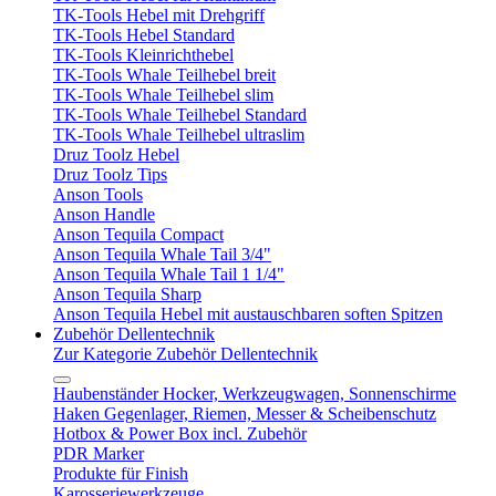
TK-Tools Hebel mit Drehgriff
TK-Tools Hebel Standard
TK-Tools Kleinrichthebel
TK-Tools Whale Teilhebel breit
TK-Tools Whale Teilhebel slim
TK-Tools Whale Teilhebel Standard
TK-Tools Whale Teilhebel ultraslim
Druz Toolz Hebel
Druz Toolz Tips
Anson Tools
Anson Handle
Anson Tequila Compact
Anson Tequila Whale Tail 3/4"
Anson Tequila Whale Tail 1 1/4"
Anson Tequila Sharp
Anson Tequila Hebel mit austauschbaren soften Spitzen
Zubehör Dellentechnik
Zur Kategorie Zubehör Dellentechnik
Haubenständer Hocker, Werkzeugwagen, Sonnenschirme
Haken Gegenlager, Riemen, Messer & Scheibenschutz
Hotbox & Power Box incl. Zubehör
PDR Marker
Produkte für Finish
Karosseriewerkzeuge