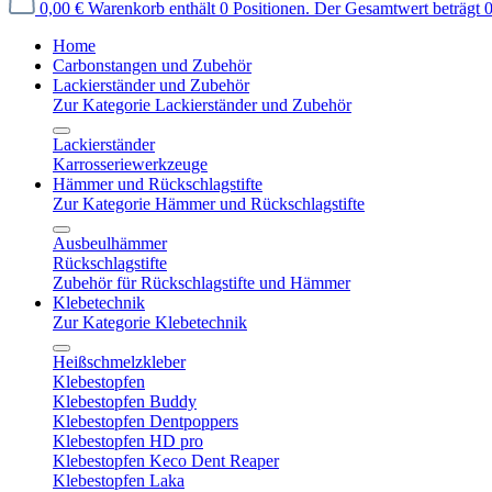
0,00 €
Warenkorb enthält 0 Positionen. Der Gesamtwert beträgt 0
Home
Carbonstangen und Zubehör
Lackierständer und Zubehör
Zur Kategorie Lackierständer und Zubehör
Lackierständer
Karrosseriewerkzeuge
Hämmer und Rückschlagstifte
Zur Kategorie Hämmer und Rückschlagstifte
Ausbeulhämmer
Rückschlagstifte
Zubehör für Rückschlagstifte und Hämmer
Klebetechnik
Zur Kategorie Klebetechnik
Heißschmelzkleber
Klebestopfen
Klebestopfen Buddy
Klebestopfen Dentpoppers
Klebestopfen HD pro
Klebestopfen Keco Dent Reaper
Klebestopfen Laka