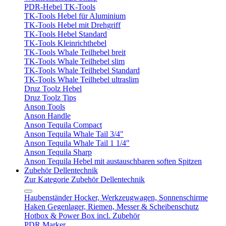
PDR-Hebel TK-Tools
TK-Tools Hebel für Aluminium
TK-Tools Hebel mit Drehgriff
TK-Tools Hebel Standard
TK-Tools Kleinrichthebel
TK-Tools Whale Teilhebel breit
TK-Tools Whale Teilhebel slim
TK-Tools Whale Teilhebel Standard
TK-Tools Whale Teilhebel ultraslim
Druz Toolz Hebel
Druz Toolz Tips
Anson Tools
Anson Handle
Anson Tequila Compact
Anson Tequila Whale Tail 3/4"
Anson Tequila Whale Tail 1 1/4"
Anson Tequila Sharp
Anson Tequila Hebel mit austauschbaren soften Spitzen
Zubehör Dellentechnik
Zur Kategorie Zubehör Dellentechnik
Haubenständer Hocker, Werkzeugwagen, Sonnenschirme
Haken Gegenlager, Riemen, Messer & Scheibenschutz
Hotbox & Power Box incl. Zubehör
PDR Marker